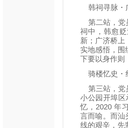
韩祠寻脉・
第二站，党
祠中，韩愈贬
新；广济桥上
实地感悟，围
下要以身作则
骑楼忆史・
第三站，党
小公园开埠区承
忆，2020
言而喻。而汕
线的艰辛，先