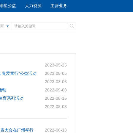
潮星公益
人力资源
主营业务
新闻
2023-05-25
 青爱童行”公益活动
2023-05-05
2023-03-06
活动
2022-09-08
体育系列活动
2022-08-15
2022-08-03
代表大会在广州举行
2022-06-13